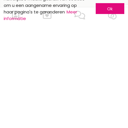
om u een aangename ervaring op
Ok
haar pagina's te garanderen
Meer
informatie
Ons contacteren
Meer informatie
Laat u kennen
Contacteer ons
Inschrijving bedrijf
Wie zijn wij ?
Advertentieformulieren
Jobs en stages
Partners
Wettelijke vermeldingen
Volg ons op
Onze overige sites
Facebook
Mariage.be
Instagram
Mariage.lu
Huwelijk.be
Conseils-Mariage.fr
Conseils-Mariage.ch