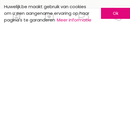
Huwelijk.be maakt gebruik van cookies
om u een aangename ervaring op haar
Ok
pagina's te garanderen
Meer informatie
Ons contacteren
Meer informatie
Laat u kennen
Contacteer ons
Inschrijving bedrijf
Wie zijn wij ?
Advertentieformulieren
Jobs en stages
Partners
Wettelijke vermeldingen
Volg ons op
Onze overige sites
Facebook
Mariage.be
Instagram
Mariage.lu
Huwelijk.be