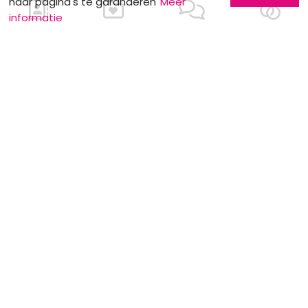
haar pagina's te garanderen
Meer
informatie
Ons contacteren
Meer informatie
Laat u kennen
Contacteer ons
Inschrijving bedrijf
Wie zijn wij ?
Advertentieformulieren
Jobs en stages
Partners
Wettelijke vermeldingen
Volg ons op
Onze overige sites
Facebook
Mariage.be
Instagram
Mariage.lu
Huwelijk.be
Conseils-Mariage.fr
Conseils-Mariage.ch
Consejos-Boda.es
CeremonyGuide.com