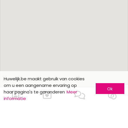
Huwelijk.be maakt gebruik van cookies
om u een aangename ervaring op
Ok
haar pagina's te garanderen
Meer
informatie
Ons contacteren
Meer informatie
Laat u kennen
Contacteer ons
Inschrijving bedrijf
Wie zijn wij ?
Advertentieformulieren