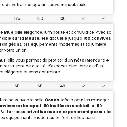
aire de votre mariage un souvenir inoubliable.
175
150
100
lle
Blue
allie élégance, luminosité et convivialité. Avec sa
nable sur la Meuse
, elle accueille jusqu'à
10
0 convives
ran géant
, ses équipements modernes et sa lumière
r votre union.
mur
, elle vous permet de profiter d'un
hôtel Mercure 4
n restaurant de qualité, d'espaces bien-être et d'un
nce élégante et sans contrainte.
50
50
45
 lumineux avec la salle
Ocean
. Idéale pour les mariages
onvives en banquet
,
50 invités en cocktail
ou
50
. Sa
terrasse privative avec vue panoramique sur la
ses équipements modernes en font un lieu aussi