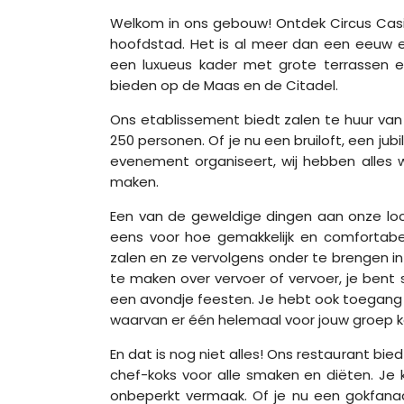
Welkom in ons gebouw! Ontdek Circus Casi
hoofdstad. Het is al meer dan een eeuw 
een luxueus kader met grote terrassen e
bieden op de Maas en de Citadel.
Ons etablissement biedt zalen te huur van
250 personen. Of je nu een bruiloft, een jub
evenement organiseert, wij hebben alles 
maken.
Een van de geweldige dingen aan onze loca
eens voor hoe gemakkelijk en comfortabe
zalen en ze vervolgens onder te brengen in
te maken over vervoer of vervoer, je bent
een avondje feesten. Je hebt ook toegang
waarvan er één helemaal voor jouw groep 
En dat is nog niet alles! Ons restaurant bi
chef-koks voor alle smaken en diëten. Je
onbeperkt vermaak. Of je nu een gokfanaa