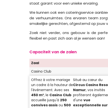
staat garant voor een unieke ervaring.
We kunnen ook een cateringservice aanbiede
de verhuurruimtes. Ons ervaren team zorg
smakelijke gerechten, afgestemd op jouw v
Zoek niet verder, ons gebouw is de perf
flexibel en past zich aan al je wensen aan!
Capaciteit van de zalen
Zaal
Casino Club
Offrez à votre mariage
Situé au cœur du
un cadre à la hauteur de
Circus Casino Reso
l'événement. Avec ses
Namur
, vos invités
450 m²
, le
Casino Club
profiteront égaleme
accueille jusqu'à
250
d'une
vue
convives assis
ou
500
exceptionnelle sur