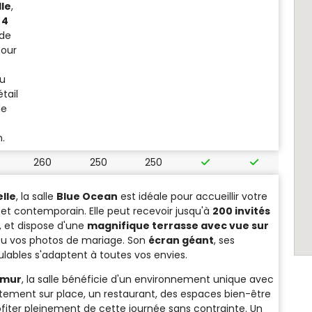
lle
,
 4
 de
pour
eu
tail
de
.
260
250
250
lle
, la salle
Blue Ocean
est idéale pour accueillir votre
et contemporain. Elle peut recevoir jusqu'à
200 invités
, et dispose d'une
magnifique terrasse avec vue sur
 ou vos photos de mariage. Son
écran géant
, ses
bles s'adaptent à toutes vos envies.
amur
, la salle bénéficie d'un environnement unique avec
tement sur place, un restaurant, des espaces bien-être
ofiter pleinement de cette journée sans contrainte. Un