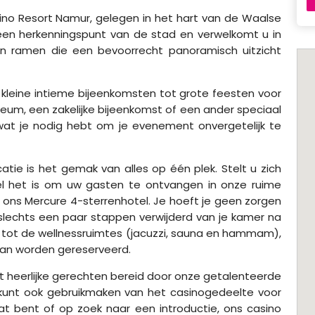
no Resort Namur, gelegen in het hart van de Waalse
een herkenningspunt van de stad en verwelkomt u in
n ramen die een bevoorrecht panoramisch uitzicht
 kleine intieme bijeenkomsten tot grote feesten voor
ileum, een zakelijke bijeenkomst of een ander speciaal
wat je nodig hebt om je evenement onvergetelijk te
tie is het gemak van alles op één plek. Stelt u zich
l het is om uw gasten te ontvangen in onze ruime
 ons Mercure 4-sterrenhotel. Je hoeft je geen zorgen
 slechts een paar stappen verwijderd van je kamer na
 tot de wellnessruimtes (jacuzzi, sauna en hammam),
kan worden gereserveerd.
edt heerlijke gerechten bereid door onze getalenteerde
 kunt ook gebruikmaken van het casinogedeelte voor
t bent of op zoek naar een introductie, ons casino