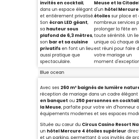
invités en cocktail
,
Meuse et la Citade
dans un espace élégant
d'un
hôtel Mercure
et entièrement privatisé.
étoiles
sur place et
Son
écran LED géant
,
nombreux services 
sa
hauteur sous
prolonger la fête en
plafond de 6,3 mètres
,
toute sérénité. Un li
son
bar et sa cuisine
unique où chaque dé
privatifs
en font un lieu
est réuni pour faire 
aussi pratique que
votre mariage un
spectaculaire.
moment d'exception
Blue ocean
Avec ses
260 m² baignés de lumière nature
réception de mariage dans un cadre élégant 
en banquet
ou
250 personnes en cocktail
la Meuse
, parfaite pour votre vin d'honneur
équipements modernes et ses espaces modula
Située au cœur du
Circus Casino Resort N
un
hôtel Mercure 4 étoiles supérieur
direc
et un parking, permettant à vos invités de pr