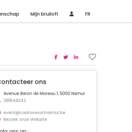
enschap
Mijn bruiloft
FR
Contacteer ons
Avenue Baron de Moreau 1, 5000 Namur
081649242
event@casinoresortnamur.be
Bezoek onze Website
olg ons op :