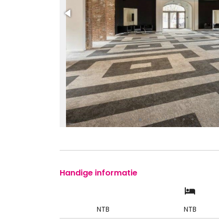
Handige informatie
NTB
NTB