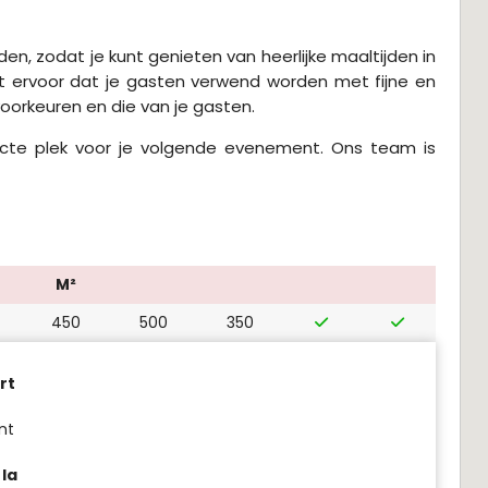
n, zodat je kunt genieten van heerlijke maaltijden in
t ervoor dat je gasten verwend worden met fijne en
oorkeuren en die van je gasten.
ecte plek voor je volgende evenement. Ons team is
M²
450
500
350
rt
nt
 la