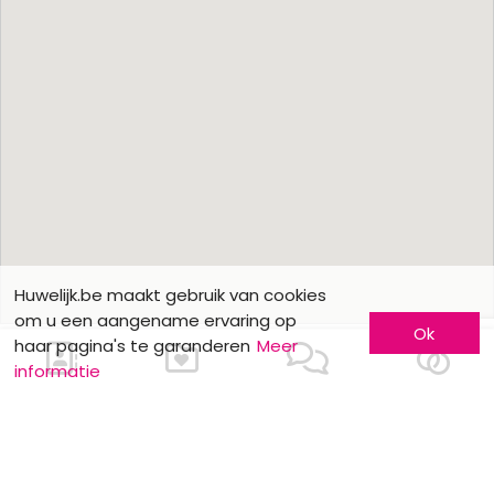
Huwelijk.be maakt gebruik van cookies
om u een aangename ervaring op
Ok
haar pagina's te garanderen
Meer
informatie
Ons contacteren
Meer informatie
Laat u kennen
Contacteer ons
Inschrijving bedrijf
Wie zijn wij ?
Advertentieformulieren
Jobs en stages