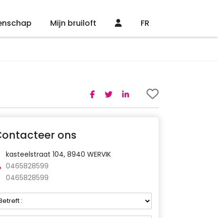
enschap
Mijn bruiloft
FR
Contacteer ons
kasteelstraat 104, 8940 WERVIK
0465828599
0465828599