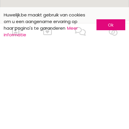
Huwelijk.be maakt gebruik van cookies
om u een aangename ervaring op
Ok
haar pagina's te garanderen
Meer
informatie
Ons contacteren
Meer informatie
Laat u kennen
Contacteer ons
Inschrijving bedrijf
Wie zijn wij ?
Advertentieformulieren