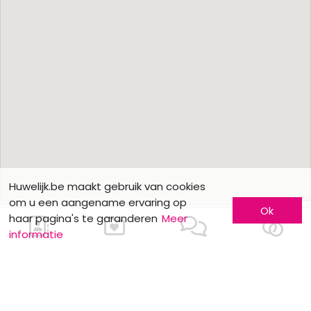
Huwelijk.be maakt gebruik van cookies
om u een aangename ervaring op
Ok
haar pagina's te garanderen
Meer
informatie
Meer informatie
Laat u kennen
Contacteer ons
Inschrijving bedrijf
Wie zijn wij ?
Advertentieformulieren
Jobs en stages