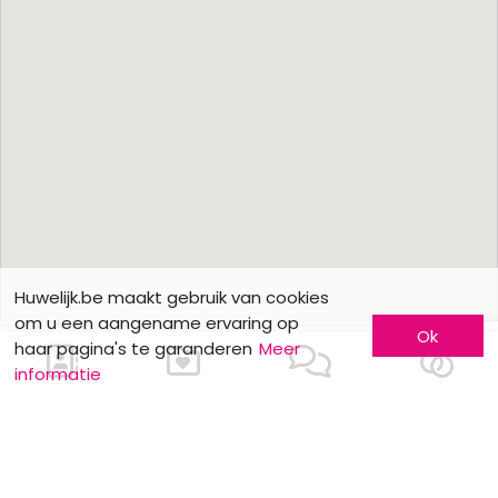
Huwelijk.be maakt gebruik van cookies
om u een aangename ervaring op
Ok
haar pagina's te garanderen
Meer
informatie
Ons contacteren
Meer informatie
Laat u kennen
Contacteer ons
Inschrijving bedrijf
Wie zijn wij ?
Advertentieformulieren
Jobs en stages