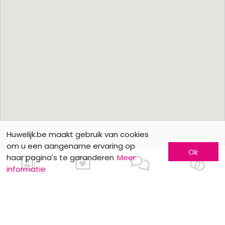
Huwelijk.be maakt gebruik van cookies
om u een aangename ervaring op
Ok
haar pagina's te garanderen
Meer
informatie
Ons contacteren
Meer informatie
Laat u kennen
Contacteer ons
Inschrijving bedrijf
Wie zijn wij ?
Advertentieformulieren
Jobs en stages