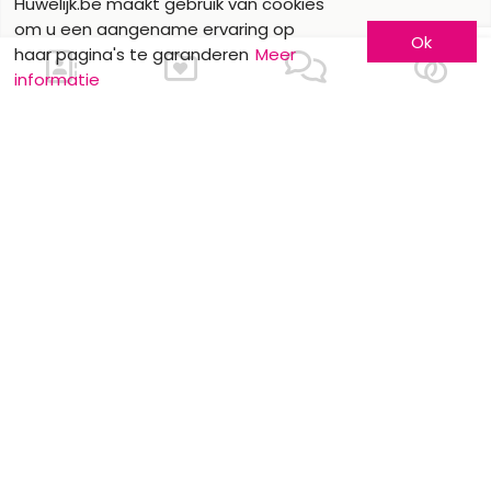
Huwelijk.be maakt gebruik van cookies
om u een aangename ervaring op
Ok
haar pagina's te garanderen
Meer
informatie
Ons contacteren
Meer informatie
Laat u kennen
Contacteer ons
Inschrijving bedrijf
Wie zijn wij ?
Advertentieformulieren
Jobs en stages
Partners
Wettelijke vermeldingen
Volg ons op
Onze overige sites
Facebook
Mariage.be
Instagram
Mariage.lu
Huwelijk.be
Conseils-Mariage.fr