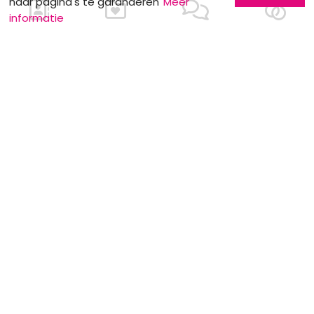
haar pagina's te garanderen
Meer
informatie
Ons contacteren
Meer informatie
Laat u kennen
Contacteer ons
Inschrijving bedrijf
Wie zijn wij ?
Advertentieformulieren
Jobs en stages
Partners
Wettelijke vermeldingen
Volg ons op
Onze overige sites
Facebook
Mariage.be
Instagram
Mariage.lu
Huwelijk.be
Conseils-Mariage.fr
Conseils-Mariage.ch
Consejos-Boda.es
CeremonyGuide.com