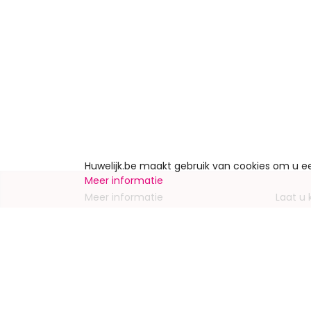
Huwelijk.be maakt gebruik van cookies om u 
Meer informatie
Meer informatie
Laat u
Contacteer ons
Inschrij
Wie zijn wij ?
Advert
Jobs en stages
Partners
Wettelijke vermeldingen