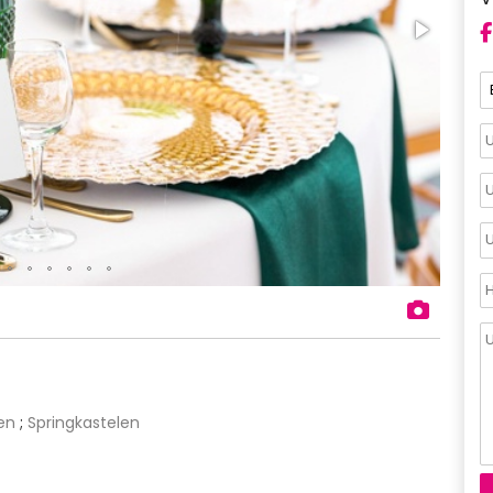
len
;
Springkastelen