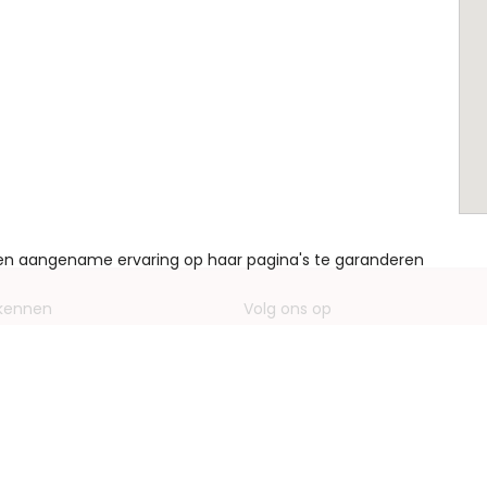
een aangename ervaring op haar pagina's te garanderen
 kennen
Volg ons op
ving bedrijf
Facebook
entieformulieren
Instagram