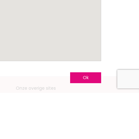
Ok
Onze overige sites
Mariage.be
Mariage.lu
Huwelijk.be
Conseils-Mariage.fr
Conseils-Mariage.ch
Consejos-Boda.es
CeremonyGuide.com