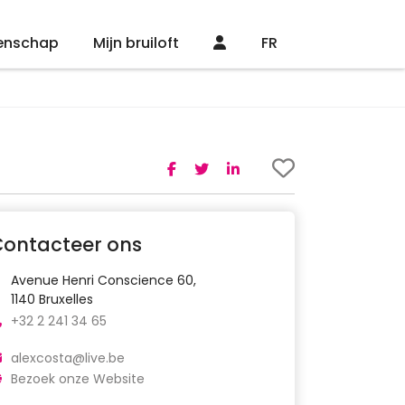
enschap
Mijn bruiloft
FR
Contacteer ons
Avenue Henri Conscience 60,
1140 Bruxelles
+32 2 241 34 65
alexcosta@live.be
Bezoek onze Website