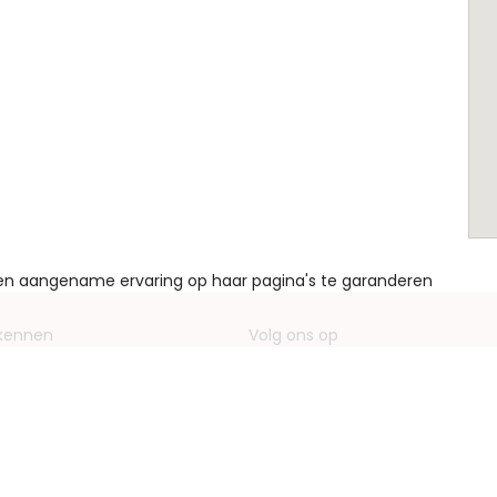
een aangename ervaring op haar pagina's te garanderen
 kennen
Volg ons op
ving bedrijf
Facebook
entieformulieren
Instagram