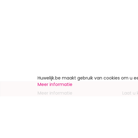
Huwelijk.be maakt gebruik van cookies om u 
Meer informatie
Meer informatie
Laat u
Contacteer ons
Inschrij
Wie zijn wij ?
Advert
Jobs en stages
Partners
Wettelijke vermeldingen