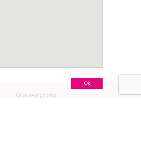
Ok
Onze overige sites
Mariage.be
Mariage.lu
Huwelijk.be
Conseils-Mariage.fr
Conseils-Mariage.ch
Consejos-Boda.es