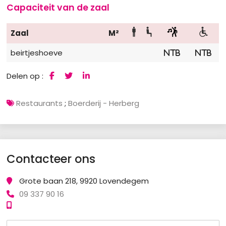
Capaciteit van de zaal
Zaal
M²
beirtjeshoeve
NTB
NTB
Delen op :
Restaurants
;
Boerderij - Herberg
Contacteer ons
Grote baan 218, 9920 Lovendegem
09 337 90 16