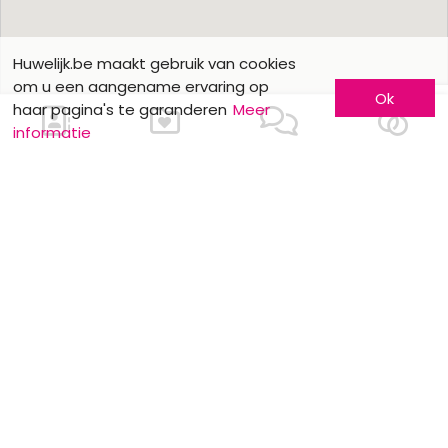
Huwelijk.be maakt gebruik van cookies
om u een aangename ervaring op
Ok
haar pagina's te garanderen
Meer
informatie
Ons contacteren
Meer informatie
Laat u kennen
Contacteer ons
Inschrijving bedrijf
Wie zijn wij ?
Advertentieformulieren
Jobs en stages
Partners
Wettelijke vermeldingen
Volg ons op
Onze overige sites
Facebook
Mariage.be