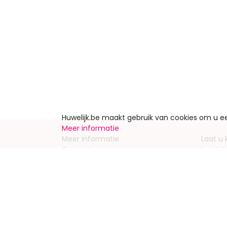
Huwelijk.be maakt gebruik van cookies om u 
Meer informatie
Meer informatie
Laat u
Contacteer ons
Inschrij
Wie zijn wij ?
Advert
Jobs en stages
Partners
Wettelijke vermeldingen