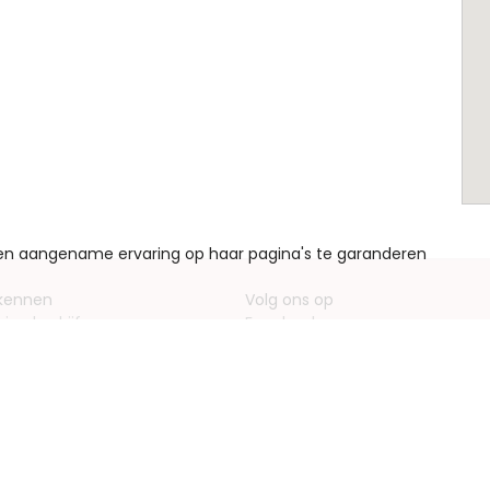
een aangename ervaring op haar pagina's te garanderen
 kennen
Volg ons op
ving bedrijf
Facebook
entieformulieren
Instagram