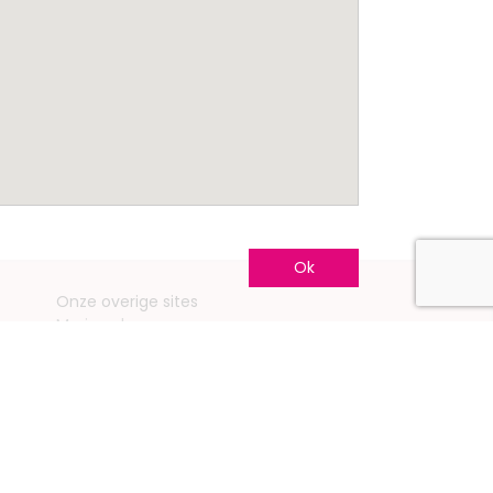
Ok
Onze overige sites
Mariage.be
Mariage.lu
Huwelijk.be
Conseils-Mariage.fr
Conseils-Mariage.ch
Consejos-Boda.es
CeremonyGuide.com