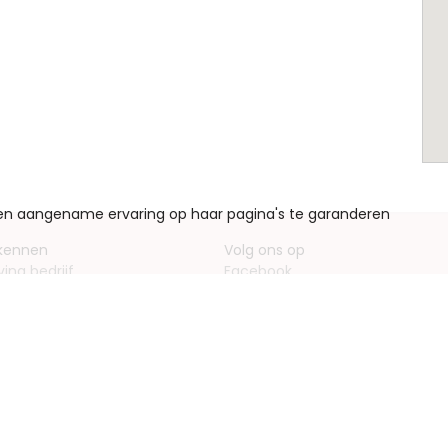
een aangename ervaring op haar pagina's te garanderen
 kennen
Volg ons op
ving bedrijf
Facebook
entieformulieren
Instagram