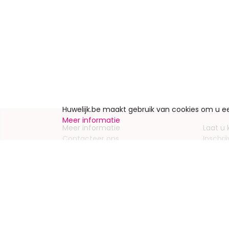
Huwelijk.be maakt gebruik van cookies om u 
Meer informatie
Meer informatie
Laat u
Contacteer ons
Inschrij
Wie zijn wij ?
Advert
Jobs en stages
Partners
Wettelijke vermeldingen