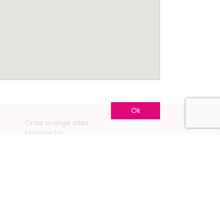
Ok
Onze overige sites
Mariage.be
Mariage.lu
Huwelijk.be
Conseils-Mariage.fr
Conseils-Mariage.ch
Consejos-Boda.es
CeremonyGuide.com