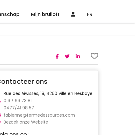
enschap
Mijn bruiloft
FR
Contacteer ons
Rue des Aiwisses, 18, 4260 Ville en Hesbaye
019 / 69 73 81
0477/41 98 57
fabienne@fermedessources.com
Bezoek onze Website
olg ons op :