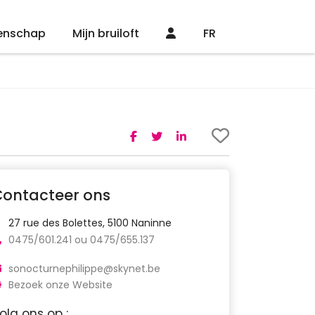
enschap
Mijn bruiloft
FR
Contacteer ons
27 rue des Bolettes, 5100 Naninne
0475/601.241 ou 0475/655.137
sonocturnephilippe@skynet.be
Bezoek onze Website
olg ons op :