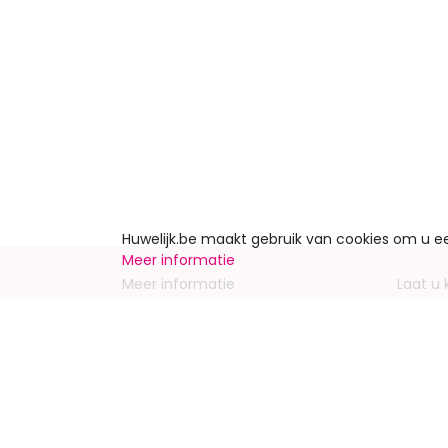
Huwelijk.be maakt gebruik van cookies om u 
Meer informatie
Meer informatie
Laat u
Contacteer ons
Inschrij
Wie zijn wij ?
Advert
Jobs en stages
Partners
Wettelijke vermeldingen