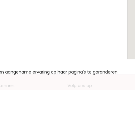
een aangename ervaring op haar pagina's te garanderen
 kennen
Volg ons op
ving bedrijf
Facebook
entieformulieren
Instagram