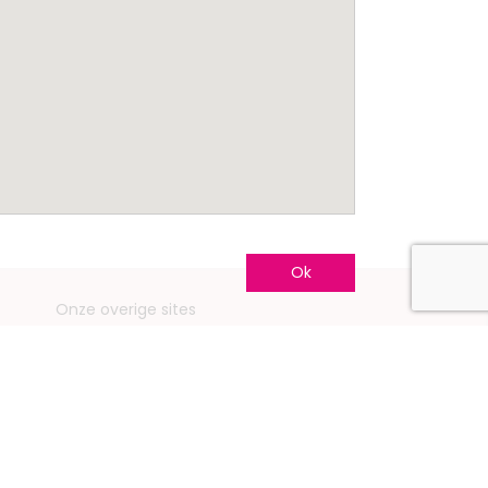
Ok
Onze overige sites
Mariage.be
Mariage.lu
Huwelijk.be
Conseils-Mariage.fr
Conseils-Mariage.ch
Consejos-Boda.es
CeremonyGuide.com