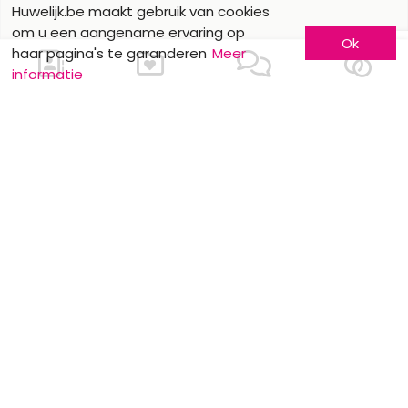
Huwelijk.be maakt gebruik van cookies
om u een aangename ervaring op
Ok
haar pagina's te garanderen
Meer
informatie
Ons contacteren
Meer informatie
Laat u kennen
Contacteer ons
Inschrijving bedrijf
Wie zijn wij ?
Advertentieformulieren
Jobs en stages
Partners