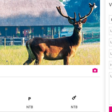
V
P
NTB
NTB