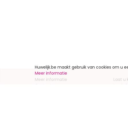
Huwelijk.be maakt gebruik van cookies om u 
Meer informatie
Meer informatie
Laat u
Contacteer ons
Inschrij
Wie zijn wij ?
Advert
Jobs en stages
Partners
Wettelijke vermeldingen