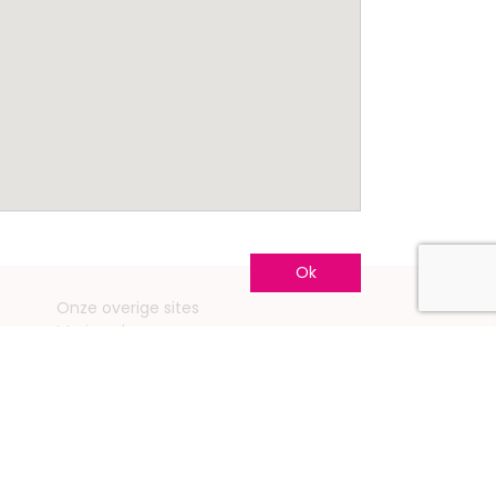
Ok
Onze overige sites
Mariage.be
Mariage.lu
Huwelijk.be
Conseils-Mariage.fr
Conseils-Mariage.ch
Consejos-Boda.es
CeremonyGuide.com