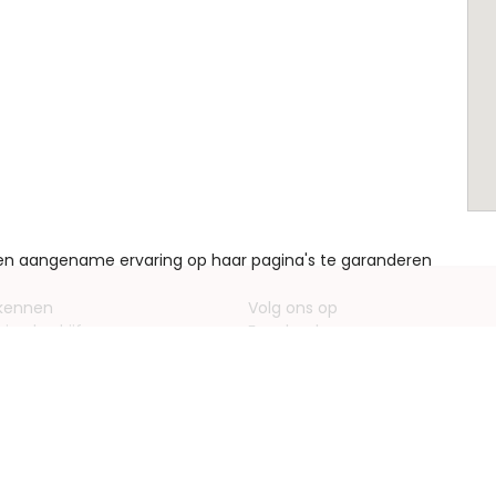
een aangename ervaring op haar pagina's te garanderen
 kennen
Volg ons op
ving bedrijf
Facebook
entieformulieren
Instagram