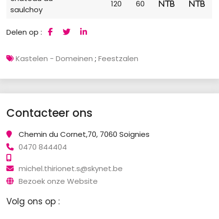
120
60
NTB
NTB
saulchoy
Delen op :
Kastelen - Domeinen
;
Feestzalen
Contacteer ons
Chemin du Cornet,70, 7060 Soignies
0470 844404
michel.thirionet.s@skynet.be
Bezoek onze Website
Volg ons op :