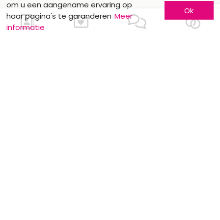
om u een aangename ervaring op
Ok
haar pagina's te garanderen
Meer
informatie
Ons contacteren
Meer informatie
Laat u kennen
Contacteer ons
Inschrijving bedrijf
Wie zijn wij ?
Advertentieformulieren
Jobs en stages
Partners
Wettelijke vermeldingen
Volg ons op
Onze overige sites
Facebook
Mariage.be
Instagram
Mariage.lu
Huwelijk.be
Conseils-Mariage.fr
Conseils-Mariage.ch