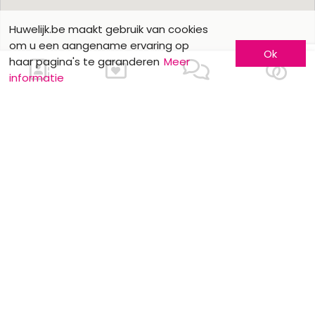
Huwelijk.be maakt gebruik van cookies
om u een aangename ervaring op
Ok
haar pagina's te garanderen
Meer
informatie
Ons contacteren
Meer informatie
Laat u kennen
Contacteer ons
Inschrijving bedrijf
Wie zijn wij ?
Advertentieformulieren
Jobs en stages
Partners
Wettelijke vermeldingen
Volg ons op
Onze overige sites
Facebook
Mariage.be
Instagram
Mariage.lu