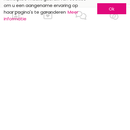
om u een aangename ervaring op
Ok
haar pagina's te garanderen
Meer
informatie
Ons contacteren
Meer informatie
Laat u kennen
Contacteer ons
Inschrijving bedrijf
Wie zijn wij ?
Advertentieformulieren
Jobs en stages
Partners
Wettelijke vermeldingen
Volg ons op
Onze overige sites
Facebook
Mariage.be
Instagram
Mariage.lu
Huwelijk.be
Conseils-Mariage.fr
Conseils-Mariage.ch