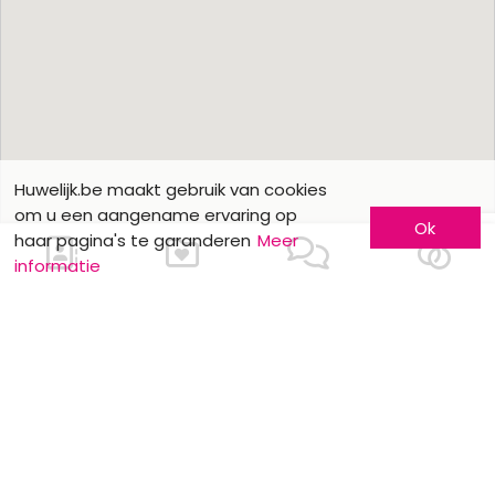
Huwelijk.be maakt gebruik van cookies
om u een aangename ervaring op
Ok
haar pagina's te garanderen
Meer
informatie
Ons contacteren
Meer informatie
Laat u kennen
Contacteer ons
Inschrijving bedrijf
Wie zijn wij ?
Advertentieformulieren