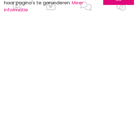
haar pagina's te garanderen
Meer
informatie
Ons contacteren
Meer informatie
Laat u kennen
Contacteer ons
Inschrijving bedrijf
Wie zijn wij ?
Advertentieformulieren
Jobs en stages
Partners
Wettelijke vermeldingen
Volg ons op
Onze overige sites
Facebook
Mariage.be
Instagram
Mariage.lu
Huwelijk.be
Conseils-Mariage.fr
Conseils-Mariage.ch
Consejos-Boda.es
CeremonyGuide.com